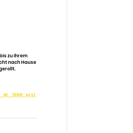
bis zu ihrem 
icht nach Hause 
erollt.
e_W._1988_erst