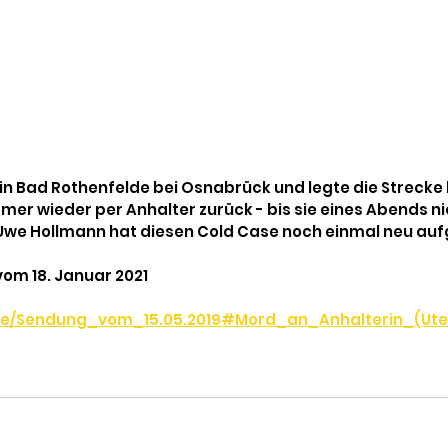
 in Bad Rothenfelde bei Osnabrück und legte die Strecke 
mer wieder per Anhalter zurück - bis sie eines Abends n
e Hollmann hat diesen Cold Case noch einmal neu aufg
vom 18. Januar 2021
.de/Sendung_vom_15.05.2019#Mord_an_Anhalterin_(Ut