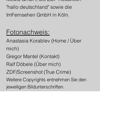
"hallo deutschland" sowie die
ImFernsehen GmbH in Köln.
Fotonachweis:
Anastasia Korablev (Hom
e / Über
mich)
Gregor Mantel (Kontakt)
Ralf Döbele (Über mich)
ZDF/Screenshot (True Crime)
Weitere Copyrights entnehmen Sie den
jeweiligen Bildunterschriften.
Links zu anderen Websites:
Dieses Online-Angebot enthält Links
zu anderen Websites. Wir haben
keinen Einfluss darauf, ob deren