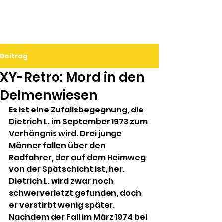
Ralf Döbele
Beitrag
XY-Retro: Mord in den
Delmenwiesen
Es ist eine Zufallsbegegnung, die 
Dietrich L. im September 1973 zum 
Verhängnis wird. Drei junge 
Männer fallen über den 
Radfahrer, der auf dem Heimweg 
von der Spätschicht ist, her. 
Dietrich L. wird zwar noch 
schwerverletzt gefunden, doch 
er verstirbt wenig später. 
Nachdem der Fall im März 1974 bei 