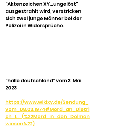
"Aktenzeichen XY...ungelöst" 
ausgestrahlt wird, verstricken 
sich zwei junge Männer bei der 
Polizei in Widersprüche.
"hallo deutschland" vom 3. Mai 
2023
https://www.wikixy.de/Sendung_
vom_08.03.1974#Mord_an_Dietri
ch_L._(%22Mord_in_den_Delmen
wiesen%22)