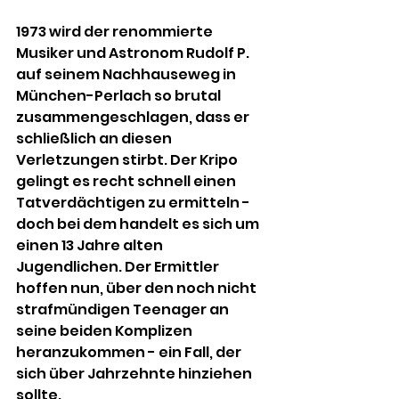
1973 wird der renommierte 
Musiker und Astronom Rudolf P. 
auf seinem Nachhauseweg in 
München-Perlach so brutal 
zusammengeschlagen, dass er 
schließlich an diesen 
Verletzungen stirbt. Der Kripo 
gelingt es recht schnell einen 
Tatverdächtigen zu ermitteln - 
doch bei dem handelt es sich um 
einen 13 Jahre alten 
Jugendlichen. Der Ermittler 
hoffen nun, über den noch nicht 
strafmündigen Teenager an 
seine beiden Komplizen 
heranzukommen - ein Fall, der 
sich über Jahrzehnte hinziehen 
sollte.