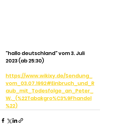
"hallo deutschland" vom 3. Juli 
2023 (ab 25:30)
https://www.wikixy.de/Sendung_
vom_03.07.1992#Einbruch_und_R
aub_mit_Todesfolge_an_Peter_
W._(%22Tabakgro%C3%9Fhandel
%22)