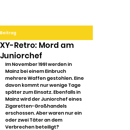
Ralf Döbele
Beitrag
XY-Retro: Mord am
Juniorchef
Im November 1991 werden in 
Mainz bei einem Einbruch 
mehrere Waffen gestohlen. Eine 
davon kommt nur wenige Tage 
später zum Einsatz. Ebenfalls in 
Mainz wird der Juniorchef eines 
Zigaretten-Großhandels 
erschossen. Aber waren nur ein 
oder zwei Täter an dem 
Verbrechen beteiligt?