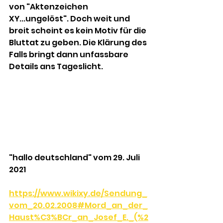
von "Aktenzeichen 
XY...ungelöst". Doch weit und 
breit scheint es kein Motiv für die 
Bluttat zu geben. Die Klärung des 
Falls bringt dann unfassbare 
Details ans Tageslicht.
"hallo deutschland" vom 29. Juli 
2021
https://www.wikixy.de/Sendung_
vom_20.02.2008#Mord_an_der_
Haust%C3%BCr_an_Josef_E._(%2