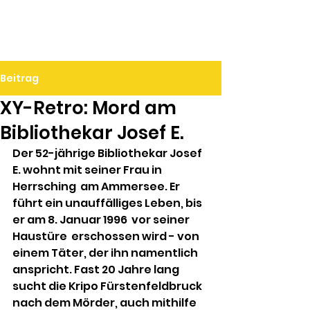
Ralf Döbele
Beitrag
XY-Retro: Mord am
Bibliothekar Josef E.
Der 52-jährige Bibliothekar Josef 
E. wohnt mit seiner Frau in 
Herrsching  am Ammersee. Er 
führt ein unauffälliges Leben, bis 
er am 8. Januar 1996  vor seiner 
Haustüre  erschossen wird - von 
einem Täter, der ihn namentlich 
anspricht. Fast 20 Jahre lang 
sucht die Kripo Fürstenfeldbruck 
nach dem Mörder, auch mithilfe 