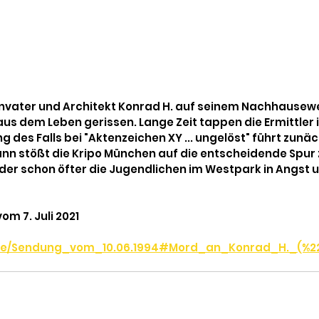
ienvater und Architekt Konrad H. auf seinem Nachhausew
s dem Leben gerissen. Lange Zeit tappen die Ermittler 
 des Falls bei "Aktenzeichen XY ... ungelöst" führt zunäc
nn stößt die Kripo München auf die entscheidende Spur 
der schon öfter die Jugendlichen im Westpark in Angst 
om 7. Juli 2021
y.de/Sendung_vom_10.06.1994#Mord_an_Konrad_H._(%2