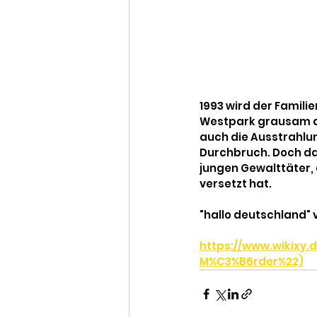
1993 wird der Famil
Westpark grausam au
auch die Ausstrahlung
Durchbruch. Doch da
jungen Gewalttäter, 
versetzt hat.
"hallo deutschland" v
https://www.wikix
M%C3%B6rder%22)