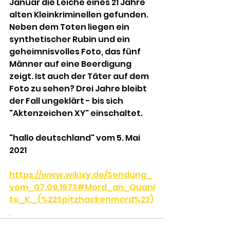
Januar die Leiche eines 21 Jahre 
alten Kleinkriminellen gefunden.  
Neben dem Toten liegen ein 
synthetischer Rubin und ein 
geheimnisvolles Foto, das fünf 
Männer auf eine Beerdigung 
zeigt. Ist auch der Täter auf dem 
Foto zu sehen? Drei Jahre bleibt 
der Fall ungeklärt - bis sich 
"Aktenzeichen XY" einschaltet.
"hallo deutschland" vom 5. Mai 
2021
https://www.wikixy.de/Sendung_
vom_07.09.1973#Mord_an_Quani
to_K._(%22Spitzhackenmord%22)