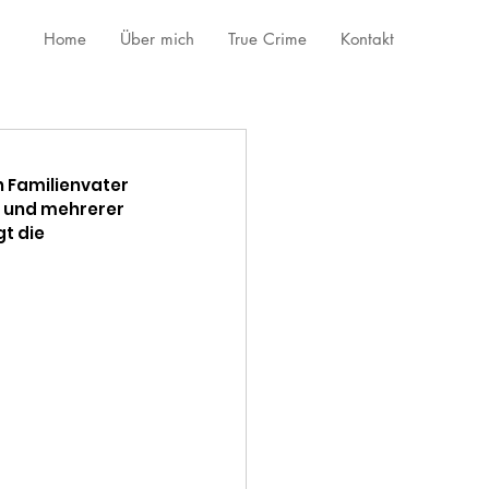
Home
Über mich
True Crime
Kontakt
 Familienvater 
e und mehrerer 
t die 