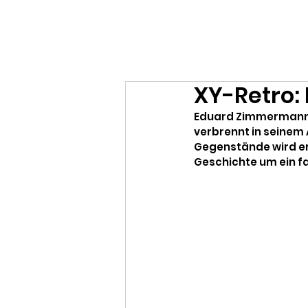
Ralf Döbele
XY-Retro: 
Eduard Zimmermann be
verbrennt in seinem 
Gegenstände wird er 
Geschichte um ein f