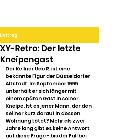
Ralf Döbele
Beitrag
XY-Retro: Der letzte
Kneipengast
Der Kellner Udo R. ist eine 
bekannte Figur der Düsseldorfer 
Altstadt. Im September 1995 
unterhält er sich länger mit 
einem späten Gast in seiner 
Kneipe. Ist es jener Mann, der den 
Kellner kurz darauf in dessen 
Wohnung tötet? Mehr als zwei 
Jahre lang gibt es keine Antwort 
auf diese Frage - bis der Fall bei 