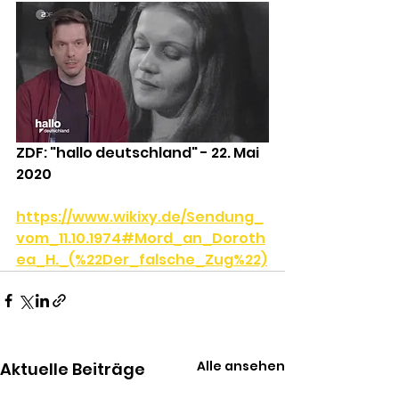
ZDF: "hallo deutschland" - 22. Mai 
2020
https://www.wikixy.de/Sendung_
vom_11.10.1974#Mord_an_Doroth
ea_H._(%22Der_falsche_Zug%22)
Alle ansehen
Aktuelle Beiträge