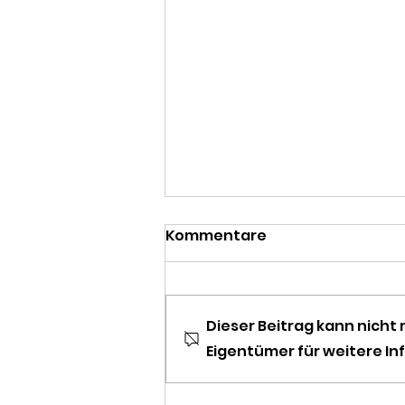
Kommentare
Dieser Beitrag kann nich
Eigentümer für weitere In
Der Mordfall Paula Ofner