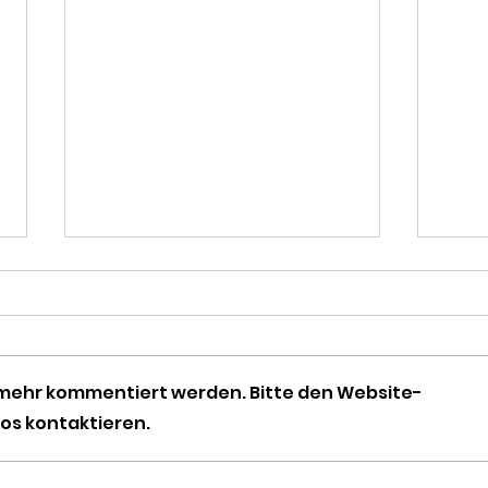
t mehr kommentiert werden. Bitte den Website-
fos kontaktieren.
Tödliche Verführung in
Mor
Budapest
Bom