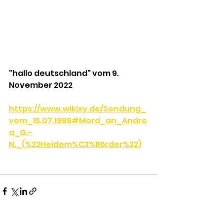
"hallo deutschland" vom 9. 
November 2022
https://www.wikixy.de/Sendung_
vom_15.07.1988#Mord_an_Andre
a_G.-
N._(%22Heidem%C3%B6rder%22)