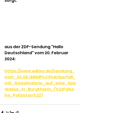
sorgt.
aus der ZDF-Sendung "Hallo 
Deutschland" vom 20. Februar 
2024:
https://www.wikixy.de/Sendung_
vom_03.05.1996#%C3%9Cberfall_
mit_Geiselnahme_auf_eine_Spa
rkasse_in_Burgthann_(%22Falsc
he_Polizisten%22)