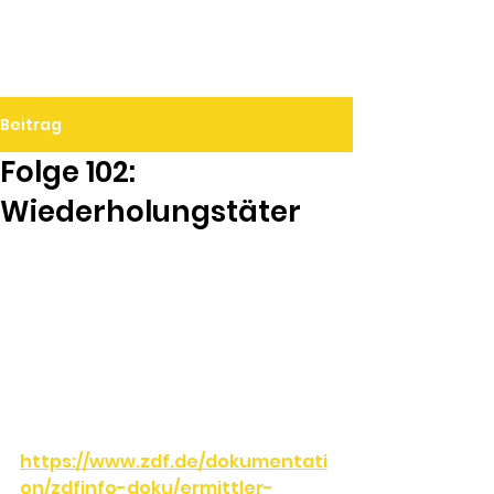
Ralf Döbele
Beitrag
Folge 102:
Wiederholungstäter
https://www.zdf.de/dokumentati
on/zdfinfo-doku/ermittler-